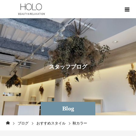
ス
タ
ッ
フ
ブ
ロ
グ
Blog
ブログ
おすすめスタイル
秋カラー